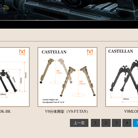
OK-BK
V9分体脚架（V9-FT-TAN）
V9MLO
上一页
1
2
3
4