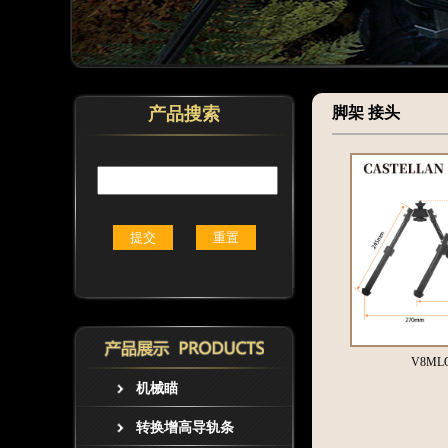
产品搜索
脚架 接头
V8ML
机械瞄
转换增高导轨条