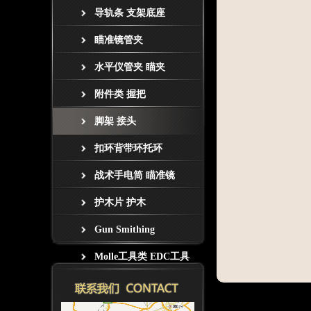
导轨条 支架底座
瞄准镜管夹
水平仪管夹 瞄夹
附件类 握把
脚架 接头
扣环背带环托环
战术手电筒 瞄准镜
护木片 护木
Gun Smithing
Molle工具类 EDC工具