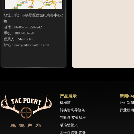
地址：杭州市拱墅区西城纪商务中心2
幢
电话：86-0579-85509242
手机：18907016720
联系人：Sharon Ni
邮箱：poeryoutdoor@163.com
产品展示
新闻中
机械瞄
公司新闻
转换增高导轨条
行业新闻
导轨条 支架底座
瞄准镜管夹
水平仪管夹 瞄夹