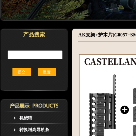
产品搜索
AK支架+护木片(G0057+SM
机械瞄
转换增高导轨条