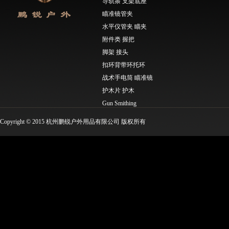
导轨条 支架底座
瞄准镜管夹
水平仪管夹 瞄夹
附件类 握把
脚架 接头
扣环背带环托环
战术手电筒 瞄准镜
护木片 护木
Gun Smithing
Molle工具类 EDC工具
Copyright © 2015 杭州鹏锐户外用品有限公司 版权所有