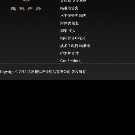
导轨条 支架底座
瞄准镜管夹
水平仪管夹 瞄夹
附件类 握把
脚架 接头
扣环背带环托环
战术手电筒 瞄准镜
护木片 护木
Gun Smithing
Molle工具类 EDC工具
Copyright © 2015 杭州鹏锐户外用品有限公司 版权所有