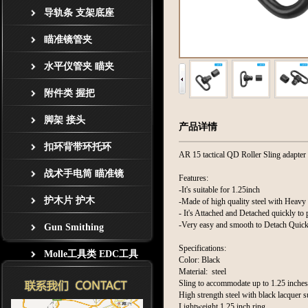
导轨条 支架底座
瞄准镜管夹
水平仪管夹 瞄夹
附件类 握把
脚架 接头
产品详情
扣环背带环托环
AR 15 tactical QD Roller Sling adapter 
战术手电筒 瞄准镜
Features:
-It's suitable for 1.25inch
护木片 护木
-Made of high quality steel with Heavy
- It's Attached and Detached quickly to 
-Very easy and smooth to Detach Quick
Gun Smithing
Specifications:
Molle工具类 EDC工具
Color: Black
Material: steel
Sling to accommodate up to 1.25 inche
High strength steel with black lacquer s
Lightweight 1.25 inch ring