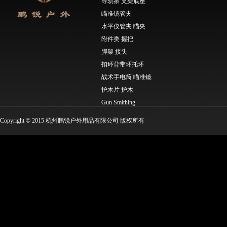
导轨条 支架底座
瞄准镜管夹
水平仪管夹 瞄夹
附件类 握把
脚架 接头
扣环背带环托环
战术手电筒 瞄准镜
护木片 护木
Gun Smithing
Molle工具类 EDC工具
Copyright © 2015 杭州鹏锐户外用品有限公司 版权所有