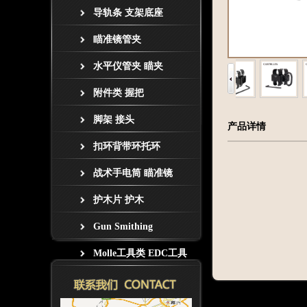
导轨条 支架底座
瞄准镜管夹
水平仪管夹 瞄夹
附件类 握把
脚架 接头
产品详情
扣环背带环托环
战术手电筒 瞄准镜
护木片 护木
Gun Smithing
Molle工具类 EDC工具