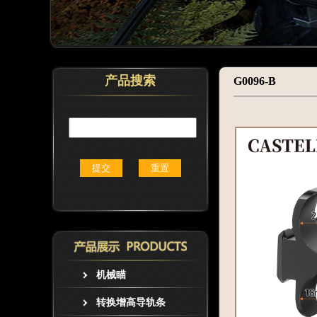
产品搜索
G0096-B
机械瞄
转换增高导轨条