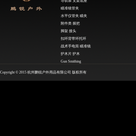
导轨条 支架底座
瞄准镜管夹
水平仪管夹 瞄夹
附件类 握把
脚架 接头
扣环背带环托环
战术手电筒 瞄准镜
护木片 护木
Gun Smithing
Molle工具类 EDC工具
Copyright © 2015 杭州鹏锐户外用品有限公司 版权所有